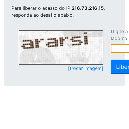
Para liberar o acesso
do IP
216.73.216.15
,
responda ao desafio abaixo.
Digite 
lado no
[trocar imagem]